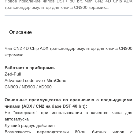
Новое поколение чипов DST+ 80 bit. Чип CN2 4D Chip ADX
транспондер эмулятор для ключа CN900 керамика.
Описание
Чип CN2 4D Chip ADX транспондер эмулятор для ключа CN900
керамика
Работает с приборами:
Zed-Full
Advanced code evo / MiraClone
CN900 / ND900 / AD900
Основные преимущества по сравнению с предыдущими
чипами (ADX / CN2 на базе DST 40 bit):
Не "замерзает" при использовании в качестве чипа для
автозапуска
Лучший радиус действия
Возможность переподготовки 80-ти битных чипов с