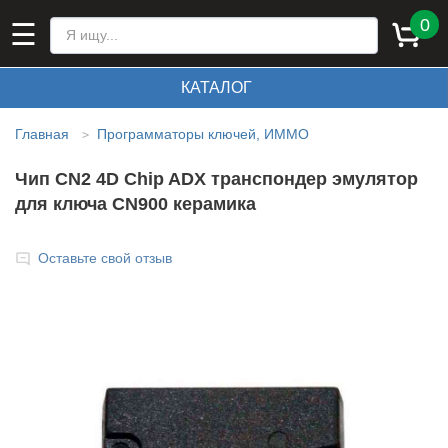
0
☰
КАТАЛОГ
Главная
Программаторы ключей, ИММО
>
Чип CN2 4D Chip ADX транспондер эмулятор
для ключа CN900 керамика
Оставьте свой отзыв