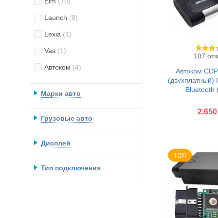
Elm
(10)
Launch
(8)
Lexia
(1)
Vas
(1)
107 от
Автоком
(4)
Автоком CDP
(двухплатный) 
Bluetooth
Марки авто
2.650
Грузовые авто
Без переходни
Дисплей
Купить
Тип подключения