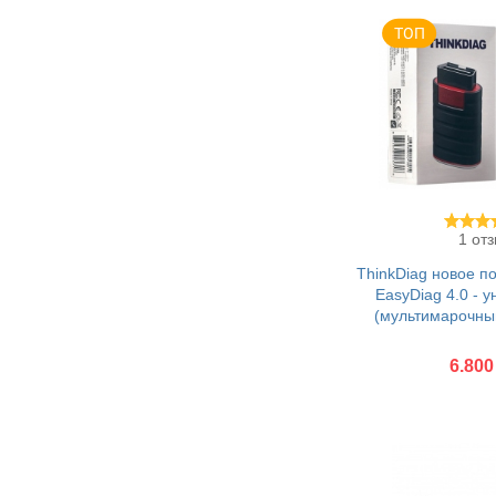
1 от
ThinkDiag новое п
EasyDiag 4.0 - 
(мультимарочны
6.800
Купить