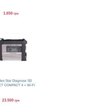
1.650
грн
ить
es Star Diagnose SD
T COMPACT 4 + Wi-Fi
23.500
грн