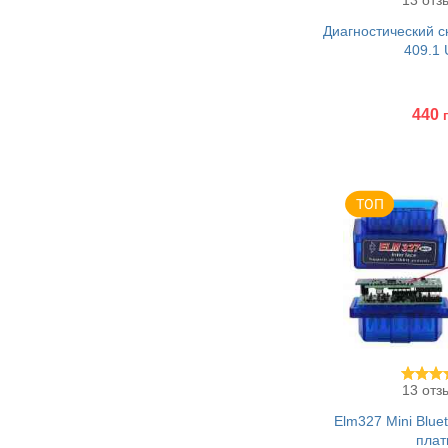
13 отз
Диагностический 
409.1
440
Купить
13 отз
Elm327 Mini Blue
плат