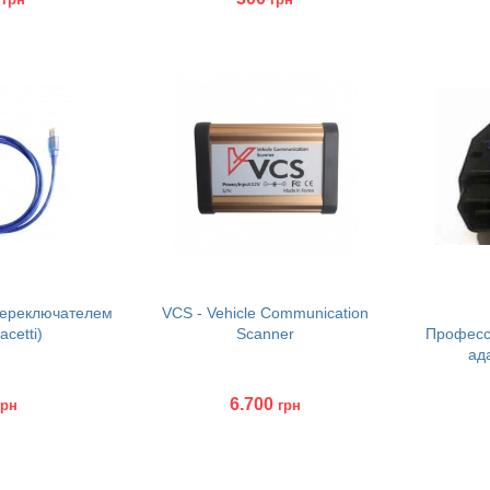
Без но
Купить
Куп
 переключателем
VCS - Vehicle Communication
cetti)
Scanner
Професс
ад
6.700
грн
грн
Купить
Куп