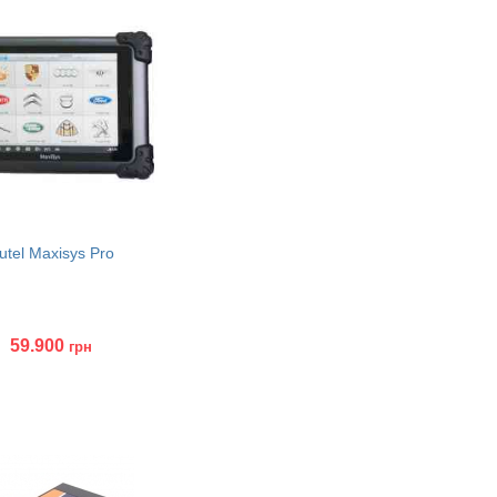
utel Maxisys Pro
59.900
грн
нтерфейса J2534
ить