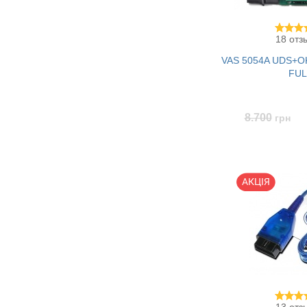
18 отз
VAS 5054A UDS+OK
FUL
8.700
грн
Купить