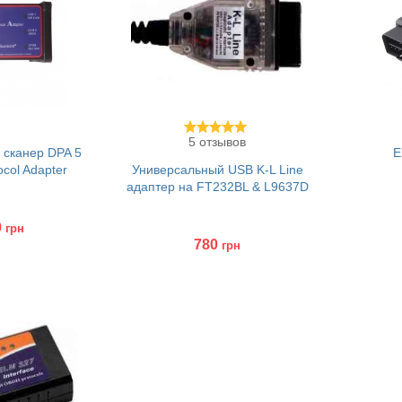
5 отзывов
 сканер DPA 5
E
ocol Adapter
Универсальный USB K-L Line
адаптер на FT232BL & L9637D
0
грн
780
грн
Куп
Купить