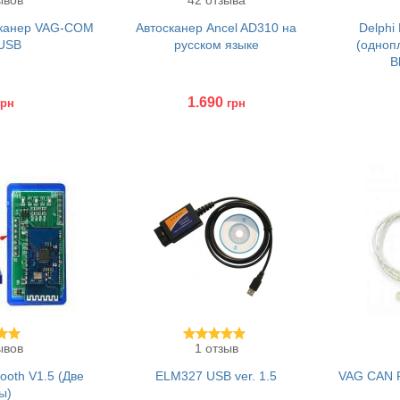
ывов
42 отзыва
сканер VAG-COM
Автосканер Ancel AD310 на
Delphi
 USB
русском языке
(одноп
B
1.690
грн
грн
Купить
Без п
Куп
ывов
1 отзыв
tooth V1.5 (Две
ELM327 USB ver. 1.5
VAG CAN 
ы)