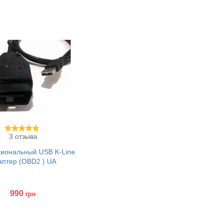
утбука
ить
3 отзыва
иональный USB K-Line
аптер (OBD2 ) UA
990
грн
ить