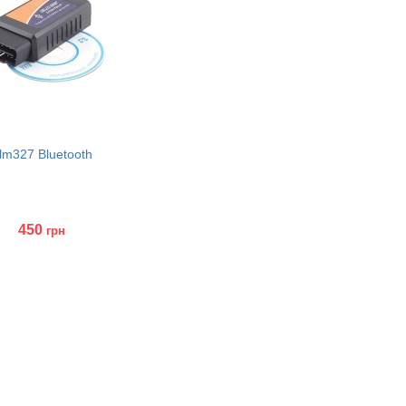
lm327 Bluetooth
450
грн
ить