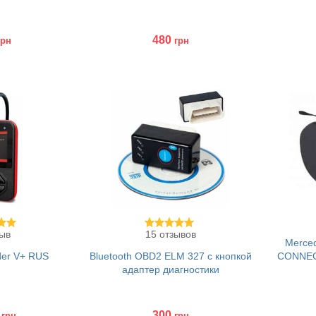
480
грн
грн
Купить
Куп
зыв
15 отзывов
Merced
der V+ RUS
Bluetooth OBD2 ELM 327 с кнопкой
CONNEC
адаптер диагностики
300
грн
грн