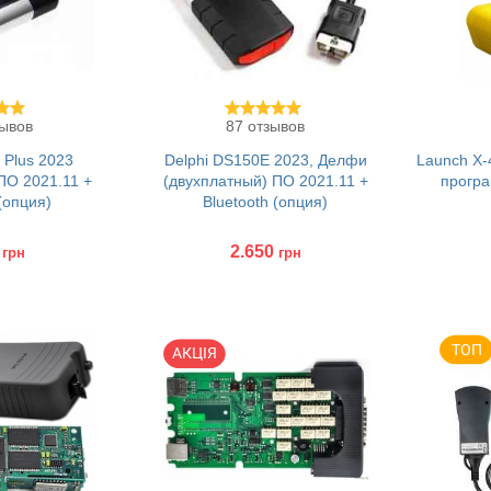
зывов
87 отзывов
 Plus 2023
Delphi DS150E 2023, Делфи
Launch X-
ПО 2021.11 +
(двухплатный) ПО 2021.11 +
програ
 (опция)
Bluetooth (опция)
2.650
грн
грн
ков
Без переходников
Куп
Купить