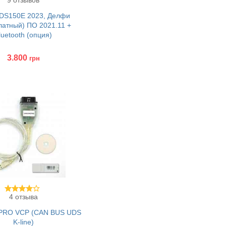
9 отзывов
 DS150E 2023, Делфи
латный) ПО 2021.11 +
luetooth (опция)
3.800
грн
ереходников
ить
4 отзыва
PRO VCP (CAN BUS UDS
K-line)