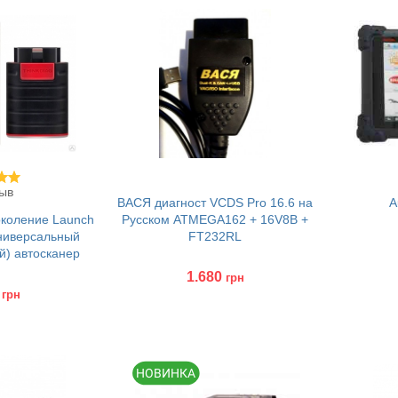
зыв
ВАСЯ диагност VCDS Pro 16.6 на
A
околение Launch
Русском ATMEGA162 + 16V8B +
универсальный
FT232RL
й) автосканер
1.680
грн
грн
Купить
Без и
Куп