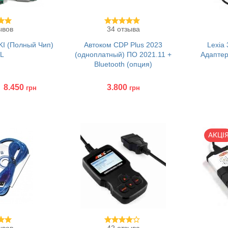
ывов
34 отзыва
I (Полный Чип)
Автоком CDP Plus 2023
Lexia 
L
(одноплатный) ПО 2021.11 +
Адаптер
Bluetooth (опция)
8.450
3.800
грн
грн
Без переходников
Куп
Купить