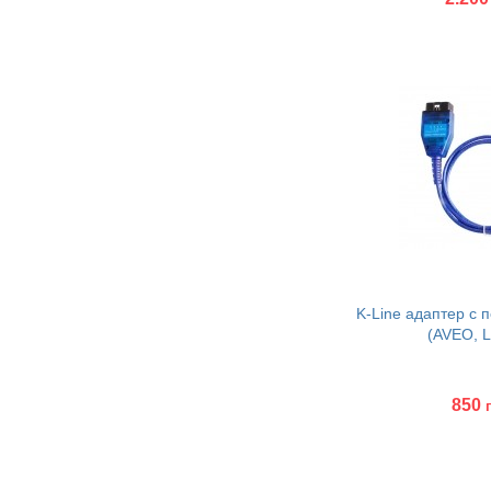
Купить
K-Line адаптер с
(AVEO, La
850
Купить