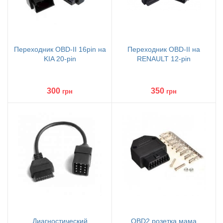
Переходник OBD-II 16pin на
Переходник OBD-II на
KIA 20-pin
RENAULT 12-pin
300
350
грн
грн
Диагностический
OBD2 розетка мама