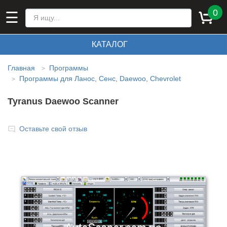
0
☰
КАТАЛОГ
Главная
Программы
>
Программы для Ланос, Сенс, Daewoo, Chevrolet
>
Tyranus Daewoo Scanner
Оставьте свой отзыв