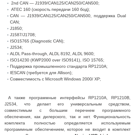
2nd CAN — J1939/CAN125/CAN250/CAN500;
ATEC 160 (скорость передачи 160 бод);
CAN — J1939/CAN125/CAN250/CAN500, поддержка Dual
CAN;
J1850;
J1587/J1708;
ISO15765 (Diagnostic CAN);
J2534;
ALDL Pass-through, ALDL 8192, ALDL 9600;
ISO14230 (KWP2000 over ISO9141), ISO 15765;
Поддержка промышленного стандарта RP1210A;
IESCAN (требуется для Allison);
Совместимость с Microsoft Windows 2000/ XP;
А также программные интерфейсы RP1210A, RP1210B,
J2534, что делает его универсальным средством,
совместимым с большим перечнем программного
обеспечения, как дилерского, так и нет. Функциональность
комплекта полностью определяется используемым
программным обеспечением, которое не входит в комплект