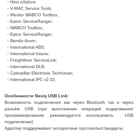
Hino eXplore;
V-MAC Service Tools;
Meritor WABCO Toolbox;
Eaton ServiceRanger;
WABCO Toolbox;
Eaton ServiceRanger;
Bendix Acom;
International ABS;
International Intune;
Freightliner ServiceLink;
International DLB;
Caterpillar Electronic Technician;
International IPC v2.02;
Особенности Nexiq USB Link:
Возможность подключения как через Bluetooth так и через
разъём USB (при выполнении операций кодирования/
программирования рекомендуется использовать USB
подключение)
Адаптер поддерживает аппаратные протоколы/стандарты: