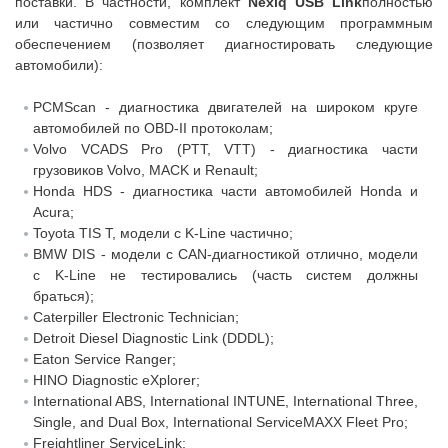
поставки. В частности, комплект
Nexiq USB Link
полностью
или частично совместим со следующим программным
обеспечением (позволяет диагностировать следующие
автомобили):
PCMScan - диагностика двигателей на широком круге
автомобилей по OBD-II протоколам;
Volvo VCADS Pro (PTT, VTT) - диагностика части
грузовиков Volvo, MACK и Renault;
Honda HDS - диагностика части автомобилей Honda и
Acura;
Toyota TIS T, модели с K-Line частично;
BMW DIS - модели с CAN-диагностикой отлично, модели
с K-Line не тестировались (часть систем должны
браться);
Caterpiller Electronic Technician;
Detroit Diesel Diagnostic Link (DDDL);
Eaton Service Ranger;
HINO Diagnostic eXplorer;
International ABS, International INTUNE, International Three,
Single, and Dual Box, International ServiceMAXX Fleet Pro;
Freightliner ServiceLink;