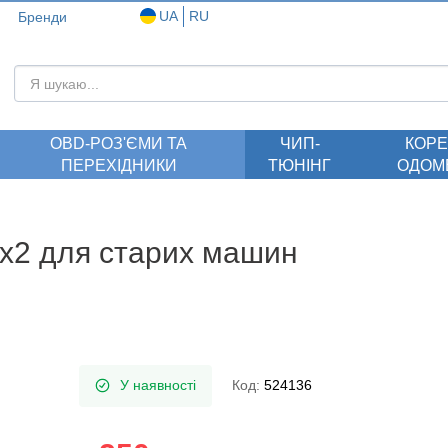
UA
RU
Бренди
ОBD-РОЗ'ЄМИ ТА
ЧИП-
КОРЕ
ПЕРЕХІДНИКИ
ТЮНІНГ
ОДОМ
x2 для старих машин
У наявності
Код:
524136