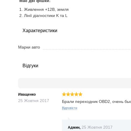
Має дві фішки:
Живлення +12В, земля
Лінії діагностики K та L
Характеристики
Марки авто
Відгуки
Иващенко
25
Жовтня
2017
Брали переходник OBD2, очень быс
Відповісти
25
Жовтня
2017
Админ,