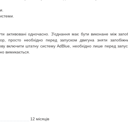
ми.
системи.
ти активовані одночасно.
З'єднання має бути виконане між запо
ор, просто необхідно перед запуском двигуна зняти запобіжни
ву включити штатну систему AdBlue, необхідно лише перед запуск
но вимикається.
12 місяців