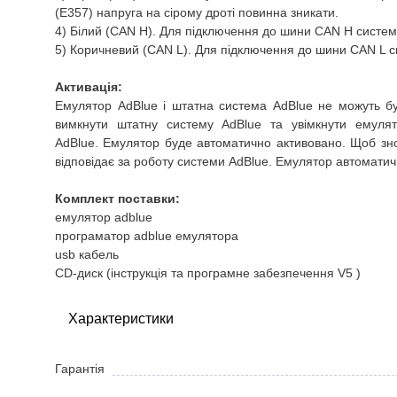
(E357) напруга на сірому дроті повинна зникати.
4) Білий (CAN H).
Для підключення до шини CAN H систе
5) Коричневий (CAN L).
Для підключення до шини CAN L 
Активація:
Емулятор AdBlue і штатна система AdBlue не можуть бу
вимкнути штатну систему AdBlue та увімкнути емулят
AdBlue.
Емулятор буде автоматично активовано.
Щоб зно
відповідає за роботу системи AdBlue.
Емулятор автоматич
Комплект поставки:
емулятор adblue
програматор adblue емулятора
usb кабель
CD-диск (інструкція та програмне забезпечення V5 )
Характеристики
Гарантія