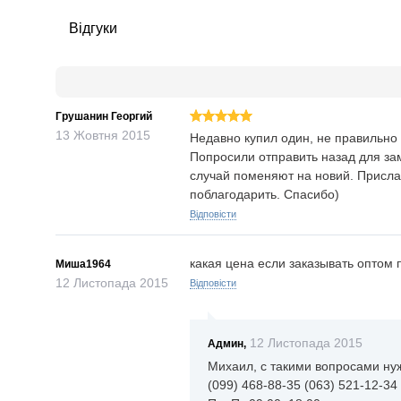
Відгуки
Грушанин Георгий
13
Жовтня
2015
Недавно купил один, не правильно 
Попросили отправить назад для за
случай поменяют на новий. Присла
поблагодарить. Спасибо)
Відповісти
какая цена если заказывать оптом 
Миша1964
12
Листопада
2015
Відповісти
12
Листопада
2015
Админ,
Михаил, с такими вопросами ну
(099) 468-88-35 (063) 521-12-34