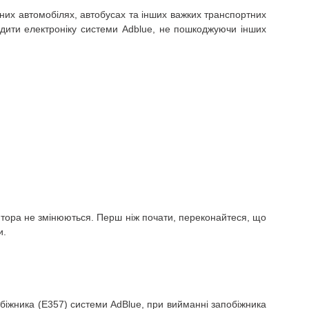
них автомобілях, автобусах та інших важких транспортних
дити електроніку системи Adblue, не пошкоджуючи інших
ятора не змінюються.
Перш ніж почати, переконайтеся, що
и.
біжника (E357) системи AdBlue, при вийманні запобіжника