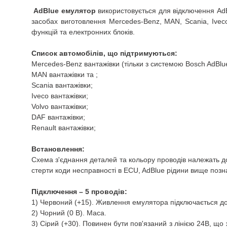
AdBlue емулятор
використовується для відключення AdB
засобах виготовлення Mercedes-Benz, MAN, Scania, Iveco
функцій та електронних блоків.
Список автомобілів, що підтримуються:
Mercedes-Benz вантажівки (тільки з системою Bosch AdBlu
MAN вантажівки та ;
Scania вантажівки;
Iveco вантажівки;
Volvo вантажівки;
DAF вантажівки;
Renault вантажівки;
Встановлення:
Схема з'єднання деталей та кольору проводів належать д
стерти коди несправності в ECU, AdBlue рідини вище позн
Підключення – 5 проводів:
1) Червоний (+15).
Живлення емулятора підключається до
2) Чорний (0 В).
Маса.
3) Сірий (+30).
Повинен бути пов'язаний з лінією 24В, що