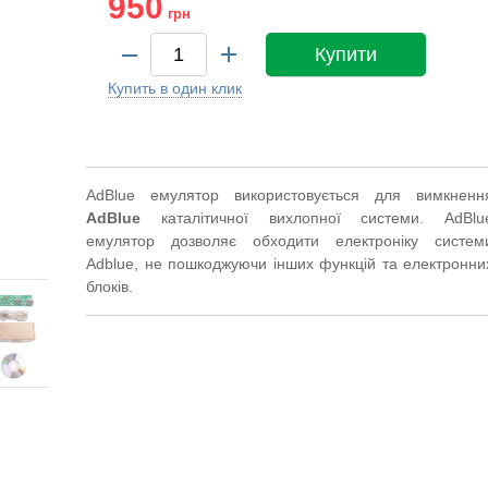
950
грн
Купити
Купить в один клик
AdBlue емулятор використовується для вимкненн
AdBlue
каталітичної вихлопної системи.
AdBlu
емулятор дозволяє обходити електроніку систем
Adblue, не пошкоджуючи інших функцій та електронни
блоків.