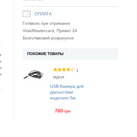
ОПЛАТА
Готівкою при отриманні
Visa/Mastercard, Приват 24
Безготівковий розрахунок
ПОХОЖИЕ ТОВАРЫ
я
e
и
1
х
відгук
USB Камера для
діагностики
ендоскоп 5м.
760
грн