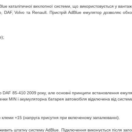
lue каталітичної вихлопної системи, що використовується у вантаж
, DAF, Volvo та Renault.
Пристрій AdBlue емулятор дозволяє обхо
e);
о DAF 85-410 2009 року, але основні принципи встановлення емул
ачки MIN і акумуляторна батарея автомобіля відключена від систем
 клеми +15 (напруга присутня при включеному запалюванні).
 живить штатну систему AdBlue.
Підключення виконується після запо