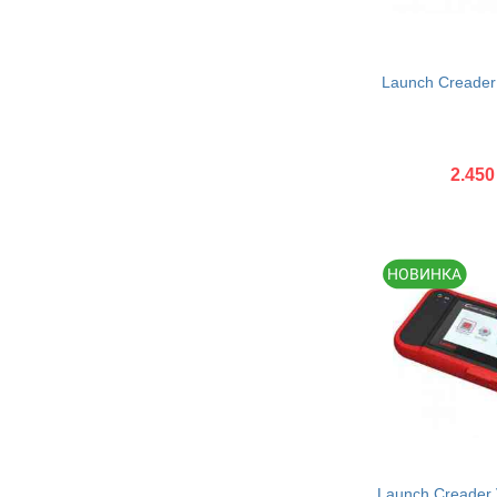
Launch Creader
2.450
Купити
Launch Creader 