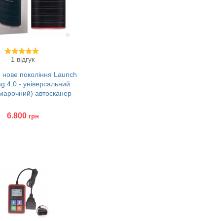
1 відгук
g нове покоління Launch
g 4.0 - універсальний
марочний) автосканер
6.800
грн
ити