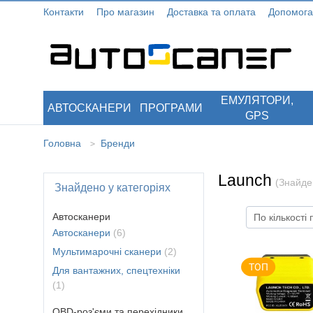
Контакти
Про магазин
Доставка та оплата
Допомога
ЕМУЛЯТОРИ,
АВТОСКАНЕРИ
ПРОГРАМИ
GPS
Головна
Бренди
>
Launch
(Знайде
Знайдено у категоріях
Автосканери
По кількості
Автосканери
(6)
Мультимарочні сканери
(2)
Для вантажних, спецтехніки
(1)
ОBD-роз'єми та перехідники