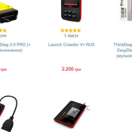
гуки
1 відгук
Diag 3.0 PRO (+
Launch Creader V+ RUS
ThinkDia
безпечення)
EasyDia
(мульти
2.200
грн
грн
Купити
Куп