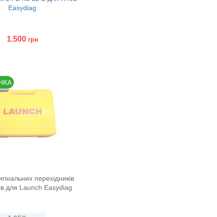
Easydiag
1.500
грн
ити
игінальних перехідників
ів для Launch Easydiag