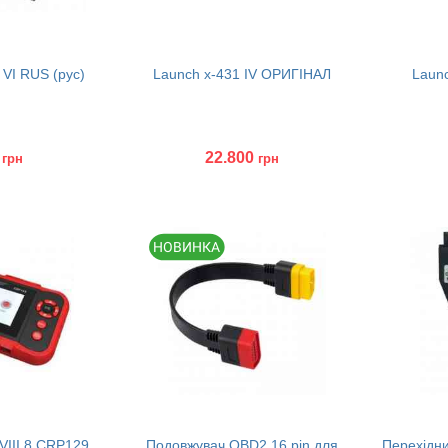
 VI RUS (рус)
Launch x-431 IV ОРИГІНАЛ
Launc
22.800
грн
грн
Купити
Куп
VIII 8 CRP129
Подовжувач OBD2 16 pin для
Перехідни