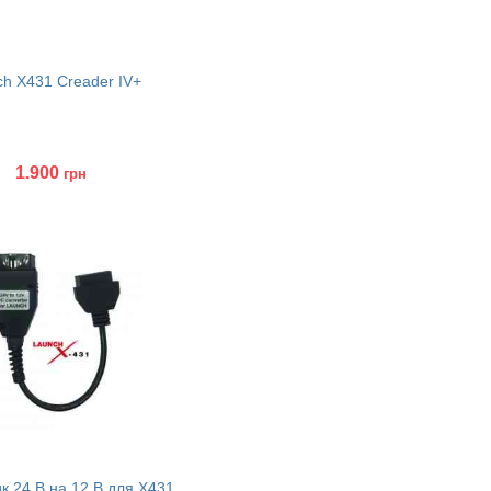
h X431 Creader IV+
1.900
грн
ити
к 24 В на 12 В для X431