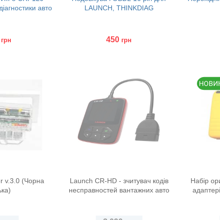
діагностики авто
LAUNCH, THINKDIAG
450
грн
грн
Купити
Куп
r v.3.0 (Чорна
Launch CR-HD - зчитувач кодів
Набір ор
ька)
несправностей вантажних авто
адаптер