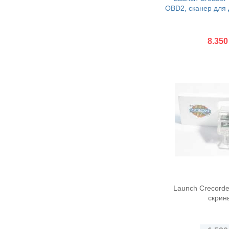
OBD2, сканер для 
8.350
Купити
Launch Crecorde
скрин