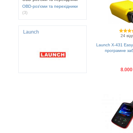
ОBD-роз'єми та перехідники
(3)
Launch
24 від
Launch X-431 Easy
програмне за
8.000
Купити